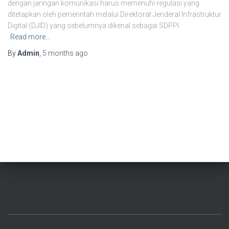
dengan jaringan komunikasi harus memenuhi regulasi yang
ditetapkan oleh pemerintah melalui Direktorat Jenderal Infrastruktur
Digital (DJID) yang sebelumnya dikenal sebagai SDPPI.
Read more…
By
Admin
,
5 months
ago