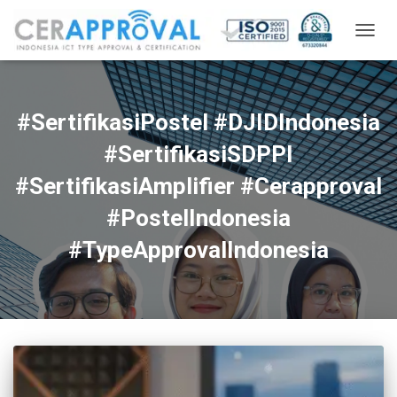
TOGG
NAVIG
#SertifikasiPostel #DJIDIndonesia
#SertifikasiSDPPI
#SertifikasiAmplifier #Cerapproval
#PostelIndonesia
#TypeApprovalIndonesia