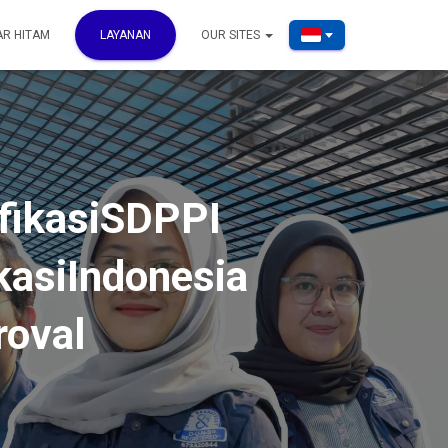
AR HITAM
LAYANAN
OUR SITES
ifikasiSDPPI
kasiIndonesia
roval