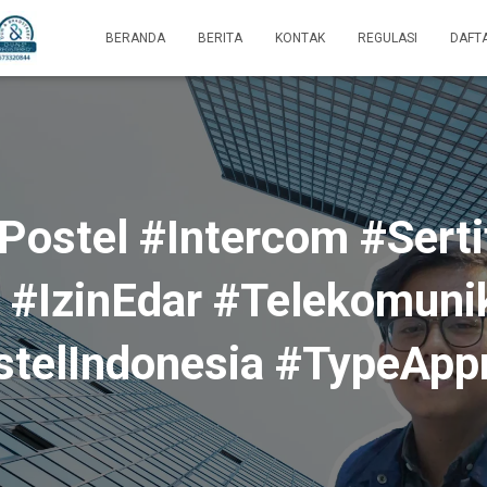
BERANDA
BERITA
KONTAK
REGULASI
DAFT
iPostel #Intercom #Sert
 #IzinEdar #Telekomuni
telIndonesia #TypeApp