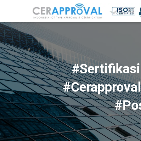
#Sertifikas
#Cerapproval
#Pos