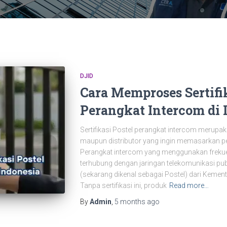
DJID
Cara Memproses Sertifik
Perangkat Intercom di 
Sertifikasi Postel perangkat intercom merupak
maupun distributor yang ingin memasarkan pe
Perangkat intercom yang menggunakan frekuens
terhubung dengan jaringan telekomunikasi publ
(sekarang dikenal sebagai Postel) dari Kement
Tanpa sertifikasi ini, produk
Read more…
By
Admin
,
5 months
ago