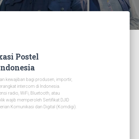
asi Postel
Indonesia
an kewajiban bagi produsen, importir,
rangkat intercom di Indonesia.
i radio, WiFi, Bluetooth, atau
ik wajib memperoleh Sertifikat DJID
erian Komunikasi dan Digital (Komdigi).