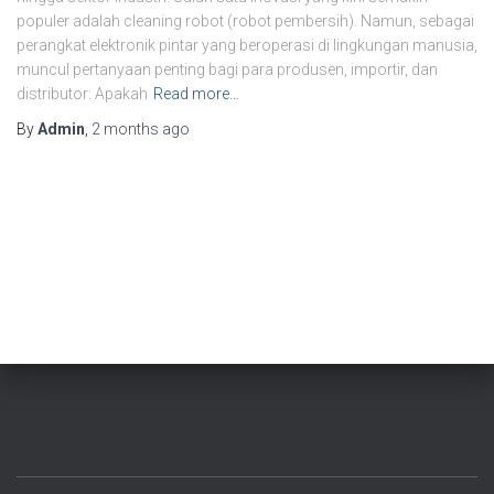
populer adalah cleaning robot (robot pembersih). Namun, sebagai
perangkat elektronik pintar yang beroperasi di lingkungan manusia,
muncul pertanyaan penting bagi para produsen, importir, dan
distributor: Apakah
Read more…
By
Admin
,
2 months
ago