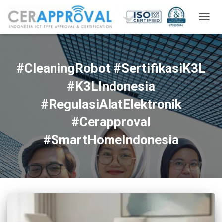
TOGG
NAVIG
#CleaningRobot #SertifikasiK3L
#K3LIndonesia
#RegulasiAlatElektronik
#Cerapproval
#SmartHomeIndonesia