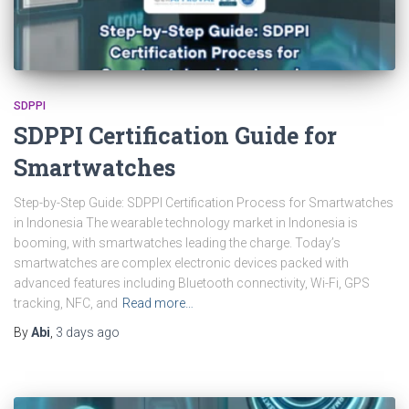
SDPPI
SDPPI Certification Guide for
Smartwatches
Step-by-Step Guide: SDPPI Certification Process for Smartwatches
in Indonesia The wearable technology market in Indonesia is
booming, with smartwatches leading the charge. Today’s
smartwatches are complex electronic devices packed with
advanced features including Bluetooth connectivity, Wi-Fi, GPS
tracking, NFC, and
Read more…
By
Abi
,
3 days
ago