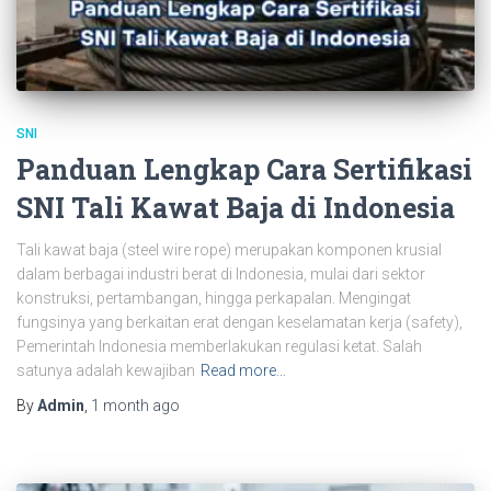
SNI
Panduan Lengkap Cara Sertifikasi
SNI Tali Kawat Baja di Indonesia
Tali kawat baja (steel wire rope) merupakan komponen krusial
dalam berbagai industri berat di Indonesia, mulai dari sektor
konstruksi, pertambangan, hingga perkapalan. Mengingat
fungsinya yang berkaitan erat dengan keselamatan kerja (safety),
Pemerintah Indonesia memberlakukan regulasi ketat. Salah
satunya adalah kewajiban
Read more…
By
Admin
,
1 month
ago