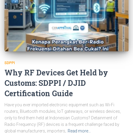
SDPPI
Why RF Devices Get Held by
Customs: SDPPI / DJID
Certification Guide
Have you ever imported electronic equipment such as Wi-Fi
routers, Bluetooth modules, IoT gateways, or wireless devices,
only to find them held at Indonesian Customs? Detainment of
Radio Frequency (RF) devices is a frequent challenge faced by
global manufacturers, importers,
Read more…