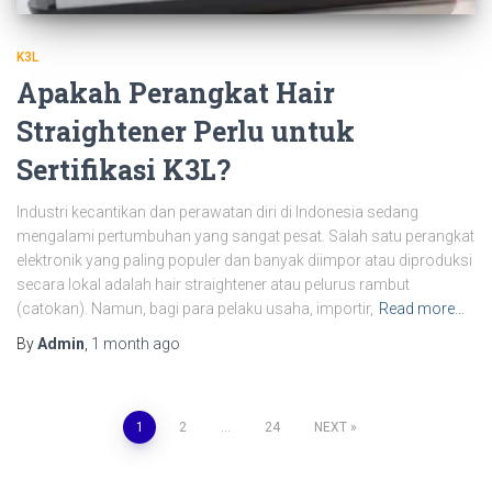
K3L
Apakah Perangkat Hair
Straightener Perlu untuk
Sertifikasi K3L?
Industri kecantikan dan perawatan diri di Indonesia sedang
mengalami pertumbuhan yang sangat pesat. Salah satu perangkat
elektronik yang paling populer dan banyak diimpor atau diproduksi
secara lokal adalah hair straightener atau pelurus rambut
(catokan). Namun, bagi para pelaku usaha, importir,
Read more…
By
Admin
,
1 month
ago
Posts
1
2
…
24
NEXT
pagination