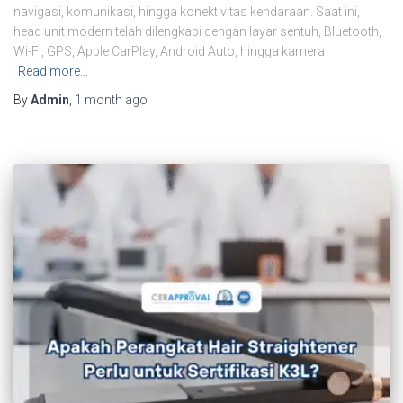
navigasi, komunikasi, hingga konektivitas kendaraan. Saat ini,
head unit modern telah dilengkapi dengan layar sentuh, Bluetooth,
Wi-Fi, GPS, Apple CarPlay, Android Auto, hingga kamera
Read more…
By
Admin
,
1 month
ago