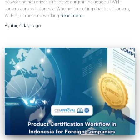
networking has driven a massive surge in the usage of Wi-Fi
routers across Indonesia. Whether launching dual-band routers,
Wi-Fi 6, or mesh networking
Read more…
By
Abi
,
4 days
ago