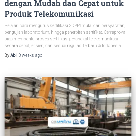
dengan Mudah dan Cepat untuk
Produk Telekomunikasi
Pelajari cara mengurus sertifikasi SDPPI mulai dari persyaratan,
pengujian laboratorium, hingga penerbitan sertifikat. Cerraproval
siap membantu proses sertifikasi perangkat telekomunikasi
secara cepat, efisien, dan sesuai regulasi terbaru di Indonesia.
By
Abi
,
3 weeks
ago