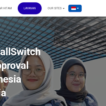
AR HITAM
LAYANAN
OUR SITES
allSwitch
proval
nesia
ia