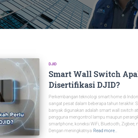
DJID
Smart Wall Switch Apa
Disertifikasi DJID?
Perkembangan teknologi smart home di Indo
sangat pesat dalam beberapa tahun terakhir. 
banyak digunakan adalah smart wall switch a
pengguna mengontrol lampu maupun perangkat 
smartphone, koneksi WiFi, Bluetooth, Zigbee,
Dengan meningkatnya
Read more…