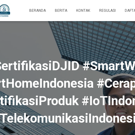
BERANDA
BERITA
KONTAK
REGULASI
DAFT
ertifikasiDJID #SmartW
tHomeIndonesia #Cerap
tifikasiProduk #IoTIndo
TelekomunikasiIndones