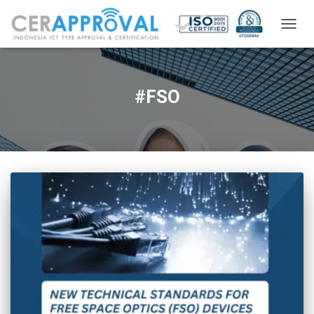
TOGG
NAVIG
#FSO