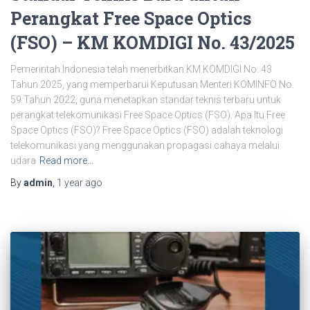
Perangkat Free Space Optics
(FSO) – KM KOMDIGI No. 43/2025
Pemerintah Indonesia telah menerbitkan KM KOMDIGI No. 43
Tahun 2025, yang memperbarui Keputusan Menteri KOMINFO No.
59 Tahun 2022, guna menetapkan standar teknis terbaru untuk
perangkat telekomunikasi Free Space Optics (FSO). Apa Itu Free
Space Optics (FSO)? Free Space Optics (FSO) adalah teknologi
telekomunikasi yang menggunakan propagasi cahaya melalui
udara
Read more…
By
admin
,
1 year
ago