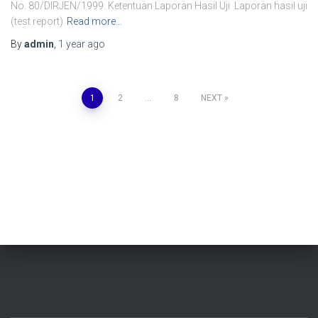
No. 80/DIRJEN/1999. Ketentuan Laporan Hasil Uji Laporan hasil uji
(test report)
Read more…
By
admin
,
1 year
ago
Posts
1
2
…
8
NEXT
pagination