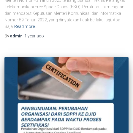
Menteri Nomor 43 Tahun 2025 tentang Standar Teknis Perangkat
Telekomunikasi Free Space Optics (FSO). Peraturan ini mengganti
dan mencabut Keputusan Menteri Komunikasi dan Informatika
Nomor 59 Tahun 2022, yang dinyatakan tidak berlaku lagi. Apa
Saja
Read more…
By
admin
,
1 year
ago