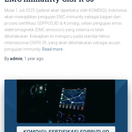
Mulai 1 Juli 2025 (jadwal akan diperbarui oleh KOMDIGI), Indonesia
akan mewajibkan pengujian EMC immunity sebagai bagian dari
proses sertifikasi SDPPI/DJID di Komdigi, selain pengujian emisi
elektromagnetik (EMC emission) yang selama ini telah
diberlakukan. Kewajiban ini mengacu pada standar teknis
internasional CISPR 35, yang akan diberlakukan sebagai acuan
pengujian immunity
Read more…
By
admin
,
1 year
ago