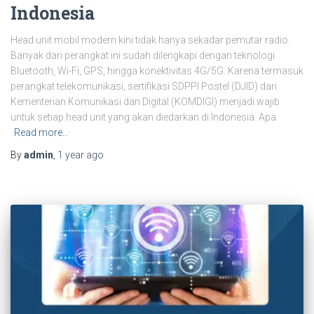
Indonesia
Head unit mobil modern kini tidak hanya sekadar pemutar radio.
Banyak dari perangkat ini sudah dilengkapi dengan teknologi
Bluetooth, Wi-Fi, GPS, hingga konektivitas 4G/5G. Karena termasuk
perangkat telekomunikasi, sertifikasi SDPPI Postel (DJID) dari
Kementerian Komunikasi dan Digital (KOMDIGI) menjadi wajib
untuk setiap head unit yang akan diedarkan di Indonesia. Apa
Read more…
By
admin
,
1 year
ago