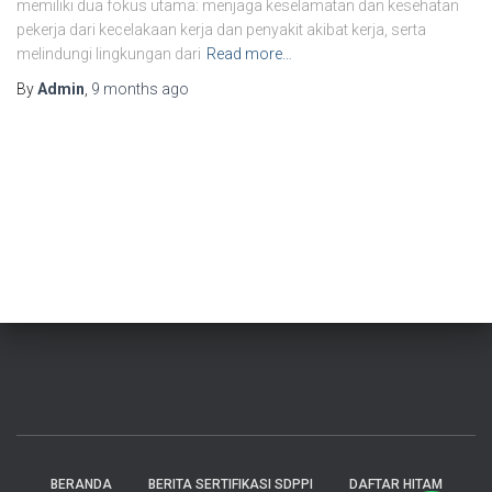
memiliki dua fokus utama: menjaga keselamatan dan kesehatan
pekerja dari kecelakaan kerja dan penyakit akibat kerja, serta
melindungi lingkungan dari
Read more…
By
Admin
,
9 months
ago
BERANDA
BERITA SERTIFIKASI SDPPI
DAFTAR HITAM