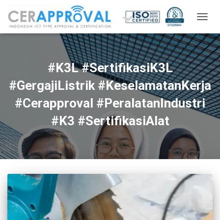
TOGG
NAVIG
#K3L #SertifikasiK3L
#GergajiListrik #KeselamatanKerja
#Cerapproval #PeralatanIndustri
#K3 #SertifikasiAlat