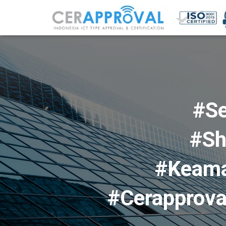
#Se
#Sh
#Keama
#Cerapprova