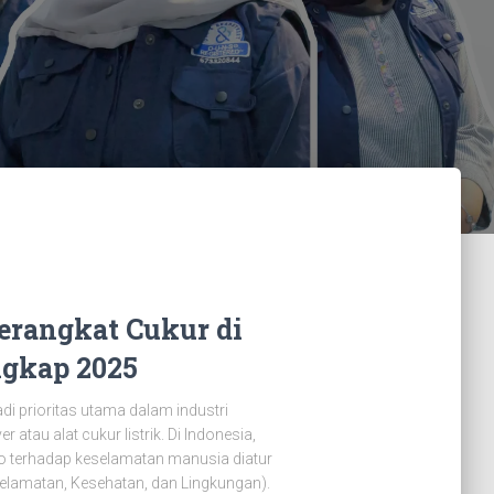
Perangkat Cukur di
ngkap 2025
prioritas utama dalam industri
 atau alat cukur listrik. Di Indonesia,
iko terhadap keselamatan manusia diatur
selamatan, Kesehatan, dan Lingkungan).