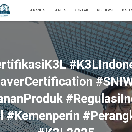
BERANDA
BERITA
KONTAK
REGULASI
DAFT
rtifikasiK3L #K3LIndon
averCertification #SNIW
nanProduk #RegulasiIn
l #Kemenperin #Perangk