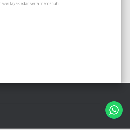
 shaver layak edar serta memenuhi