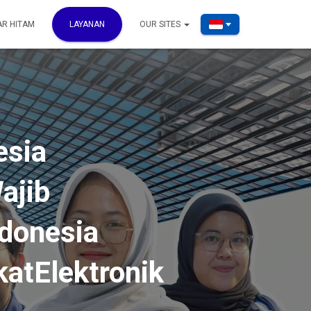
AR HITAM
LAYANAN
OUR SITES
esia
ajib
donesia
atElektronik