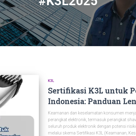
#K3L2025
K3L
Sertifikasi K3L untuk 
Indonesia: Panduan Le
Keamanan dan keselamatan konsumen menjadi 
perangkat elektronik, termasuk perangkat shaver
seluruh produk elektronik dengan potensi ris
melalui skema Sertifikasi K3L (Keamanan, Ke