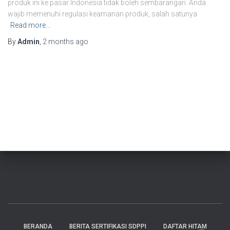
produk ini ke pasar Indonesia tidak boleh sembarangan. Anda
wajib memenuhi regulasi keamanan produk, salah satunya
Read more…
By
Admin
,
2 months
ago
BERANDA
BERITA SERTIFIKASI SDPPI
DAFTAR HITAM