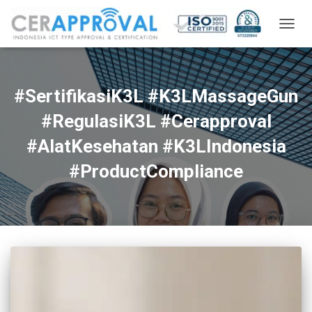
TOGG
NAVIG
#SertifikasiK3L #K3LMassageGun
#RegulasiK3L #Cerapproval
#AlatKesehatan #K3LIndonesia
#ProductCompliance