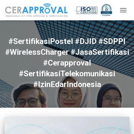
TOGG
NAVIG
#SertifikasiPostel #DJID #SDPPI
#WirelessCharger #JasaSertifikasi
#Cerapproval
#SertifikasiTelekomunikasi
#IzinEdarIndonesia