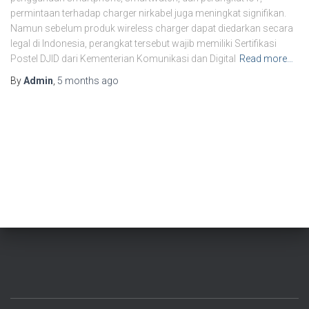
permintaan terhadap charger nirkabel juga meningkat signifikan.
Namun sebelum produk wireless charger dapat diedarkan secara
legal di Indonesia, perangkat tersebut wajib memiliki Sertifikasi
Postel DJID dari Kementerian Komunikasi dan Digital
Read more…
By
Admin
,
5 months
ago