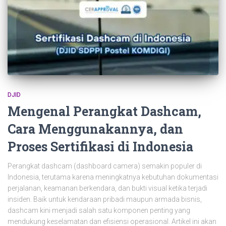
DJID
Mengenal Perangkat Dashcam,
Cara Menggunakannya, dan
Proses Sertifikasi di Indonesia
Perangkat dashcam (dashboard camera) semakin populer di
Indonesia, terutama karena meningkatnya kebutuhan dokumentasi
perjalanan, keamanan berkendara, dan bukti visual ketika terjadi
insiden. Baik untuk kendaraan pribadi maupun armada bisnis,
dashcam kini menjadi salah satu komponen penting yang
mendukung keselamatan dan efisiensi operasional. Artikel ini akan