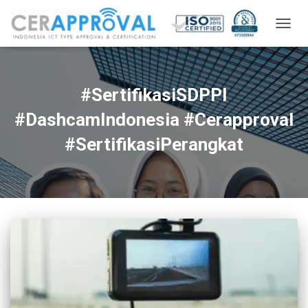
TOGG
NAVIG
#SertifikasiSDPPI
#DashcamIndonesia #Cerapproval
#SertifikasiPerangkat