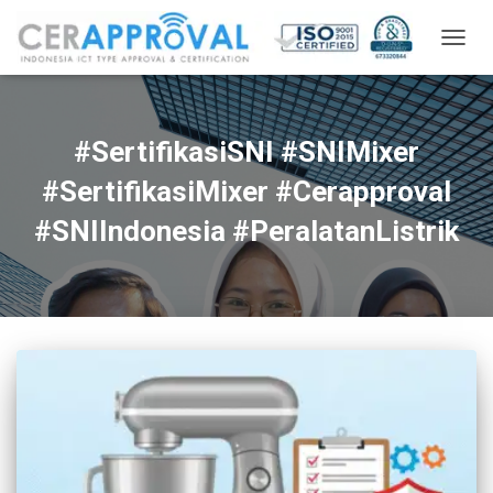
TOGG
NAVIG
#SertifikasiSNI #SNIMixer
#SertifikasiMixer #Cerapproval
#SNIIndonesia #PeralatanListrik