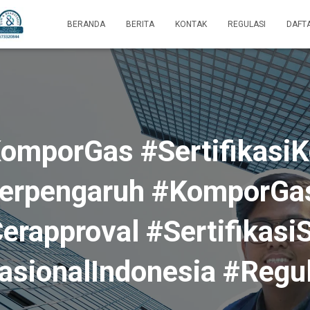
BERANDA
BERITA
KONTAK
REGULASI
DAFT
omporGas #Sertifikasi
erpengaruh #KomporG
erapproval #Sertifikasi
sionalIndonesia #Regul