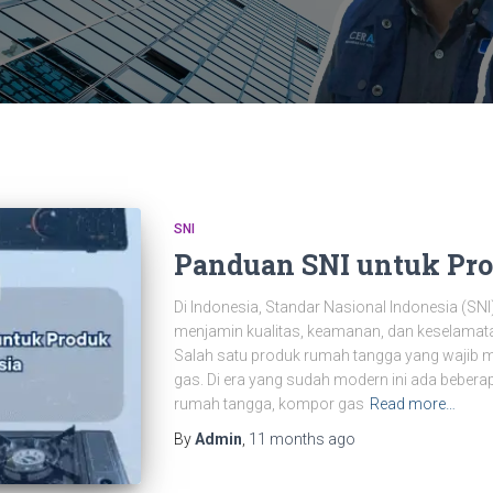
SNI
Panduan SNI untuk Pr
Di Indonesia, Standar Nasional Indonesia (SNI
menjamin kualitas, keamanan, dan keselamata
Salah satu produk rumah tangga yang wajib 
gas. Di era yang sudah modern ini ada beber
rumah tangga, kompor gas
Read more…
By
Admin
,
11 months
ago