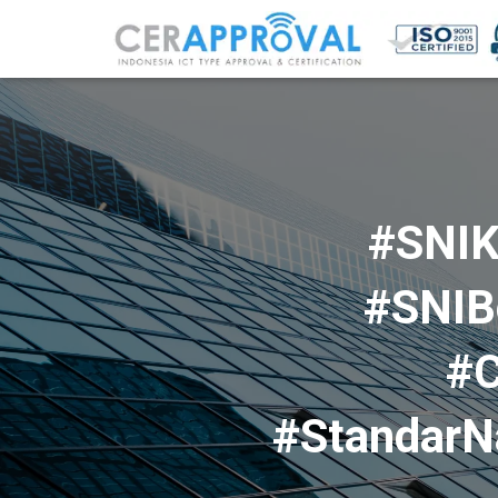
#SNIK
#SNIB
#C
#StandarNa