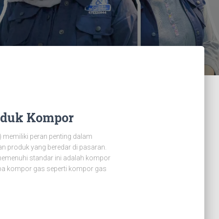
oduk Kompor
) memiliki peran penting dalam
n produk yang beredar di pasaran.
memenuhi standar ini adalah kompor
apa kompor gas seperti kompor gas