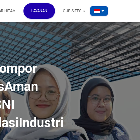
AR HITAM
LAYANAN
OUR SITES
Kompor
asAman
SNI
asiIndustri