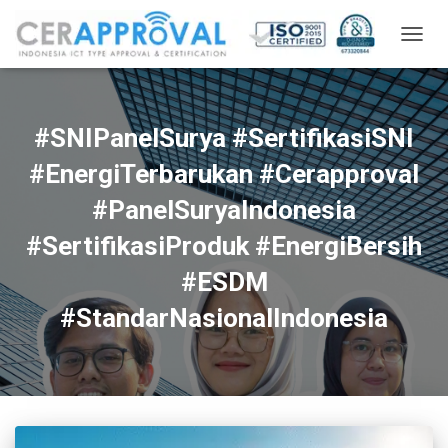
TOGG
NAVIG
#SNIPanelSurya #SertifikasiSNI
#EnergiTerbarukan #Cerapproval
#PanelSuryaIndonesia
#SertifikasiProduk #EnergiBersih
#ESDM
#StandarNasionalIndonesia