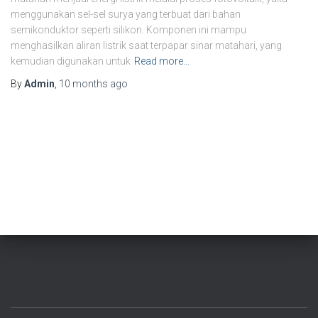
menggunakan sel-sel surya yang terbuat dari bahan
semikonduktor seperti silikon. Komponen ini mampu
menghasilkan aliran listrik saat terpapar sinar matahari, yang
kemudian digunakan untuk
Read more…
By
Admin
,
10 months
ago