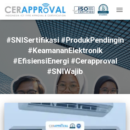
TOGG
NAVIG
#SNISertifikasi #ProdukPendingin
#KeamananElektronik
#EfisiensiEnergi #Cerapproval
#SNIWajib