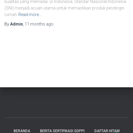
kualitas yang memadai. Di Indonesia, Standar Nasional Indonesia
(SNI) menjadi acuan utama untuk memastikan produk pendingin
rumah
Read more…
By
Admin
,
11 months
ago
BERANDA
BERITA SERTIFIKASI SDPPI
DAFTAR HITAM