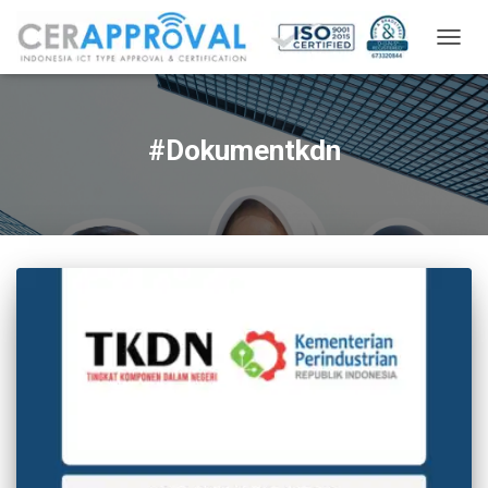
TOGG
NAVIG
#Dokumentkdn