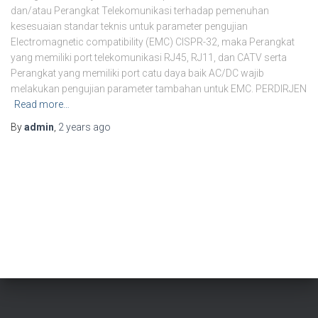
dan/atau Perangkat Telekomunikasi terhadap pemenuhan
kesesuaian standar teknis untuk parameter pengujian
Electromagnetic compatibility (EMC) CISPR-32, maka Perangkat
yang memiliki port telekomunikasi RJ45, RJ11, dan CATV serta
⁠Perangkat yang memiliki port catu daya baik AC/DC wajib
melakukan pengujian parameter tambahan untuk EMC. PERDIRJEN
Read more…
By
admin
,
2 years
ago