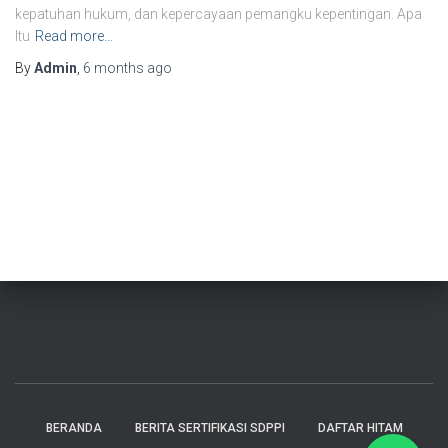
kepatuhan hukum, dan kepercayaan pemangku kepentingan. Apa
Itu
Read more…
By
Admin
,
6 months
ago
BERANDA
BERITA SERTIFIKASI SDPPI
DAFTAR HITAM