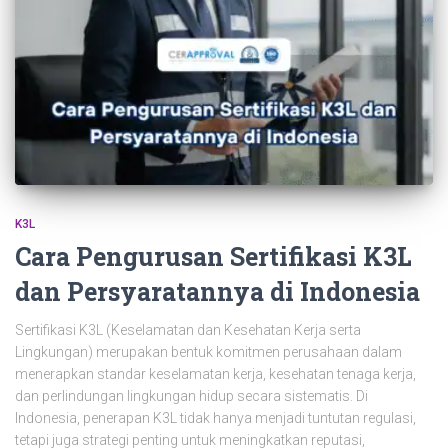
K3L
Cara Pengurusan Sertifikasi K3L
dan Persyaratannya di Indonesia
Sertifikasi K3L (Keselamatan dan Kesehatan Kerja serta
Lingkungan) merupakan bentuk komitmen perusahaan dalam
menerapkan standar keselamatan kerja, kesehatan tenaga kerja,
dan perlindungan lingkungan hidup secara sistematis. Di
Indonesia, penerapan K3L tidak hanya menjadi tuntutan regulasi,
tetapi juga strategi penting untuk meningkatkan reputasi,