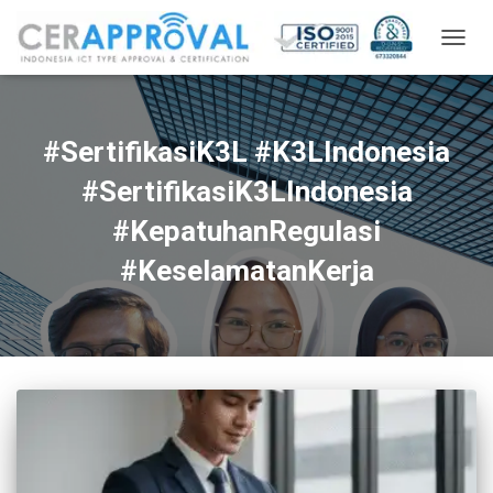
TOGG
NAVIG
#SertifikasiK3L #K3LIndonesia
#SertifikasiK3LIndonesia
#KepatuhanRegulasi
#KeselamatanKerja