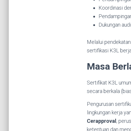
Koordinasi den
Pendampingan a
Dukungan audit
Melalui pendekatan
sertifikasi K3L berj
Masa Berl
Sertifikat K3L umu
secara berkala (bia
Pengurusan sertifi
lingkungan kerja ya
Cerapproval
, peru
ketentuan dan mend