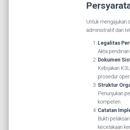
Persyarat
Untuk mengajukan s
administratif dan tek
Legalitas Pe
Akta pendirian
Dokumen Sis
Kebijakan K3L,
prosedur opera
Struktur Org
Penunjukan pen
kompeten.
Catatan Impl
Bukti pelaksan
kecelakaan ke