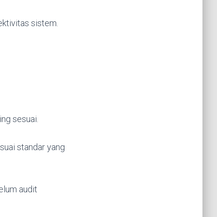
ktivitas sistem.
ing sesuai.
uai standar yang
elum audit