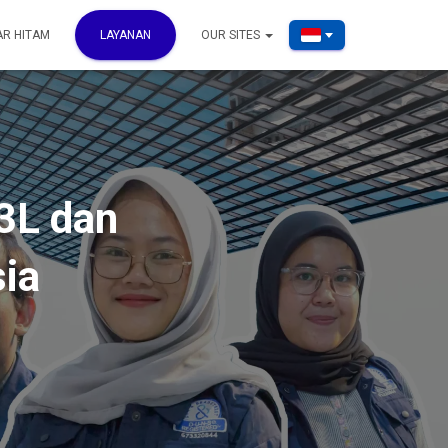
AR HITAM
LAYANAN
OUR SITES
K3L dan
sia