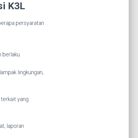
si K3L
berapa persyaratan
 berlaku.
 dampak lingkungan,
terkait yang
at, laporan