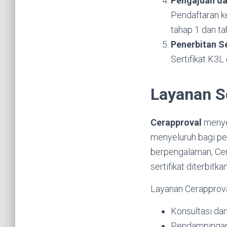
Pengajuan dan
Pendaftaran k
tahap 1 dan ta
Penerbitan Se
Sertifikat K3L
Layanan Se
Cerapproval
menyed
menyeluruh bagi per
berpengalaman, Cer
sertifikat diterbitkan
Layanan Cerapprova
Konsultasi da
Pendampingan