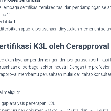
 Proses Sertifikasi
e lembaga sertifikasi terakreditasi dan pendampingan sela
hap 2.
rtifikat
 diterbitkan apabila perusahaan dinyatakan memenuhi selur
rtifikasi K3L oleh Cerapproval
iakan layanan pendampingan dan pengurusan sertifikasi
usahaan di berbagai sektor industri. Dengan tim profesion
approval membantu perusahaan mulai dari tahap konsultas
.
l meliputi:
n gap analysis penerapan K3L
 penyusunan dokumen SMK3, ISO 45001, dan ISO 14001