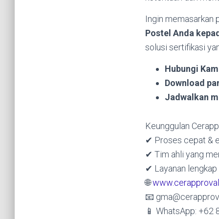
Ingin memasarkan p
Postel Anda kepa
solusi sertifikasi ya
Hubungi Kam
Download pa
Jadwalkan m
Keunggulan Cerappr
✔ Proses cepat & e
✔ Tim ahli yang me
✔ Layanan lengkap
🌐
www.cerapprova
📧 gma@cerapprov
📱 WhatsApp: +62 