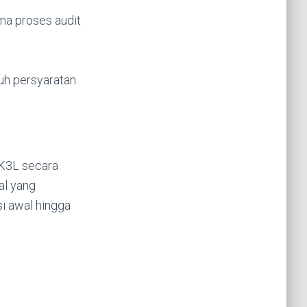
ma proses audit
uh persyaratan.
 K3L secara
al yang
i awal hingga