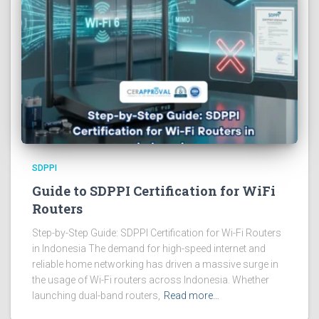
SDPPI
Guide to SDPPI Certification for WiFi
Routers
Step-by-Step Guide: SDPPI Certification for Wi-Fi Routers
in Indonesia The demand for high-speed internet and
reliable home networking has driven a massive surge in
the usage of Wi-Fi routers across Indonesia. Whether
launching dual-band routers,
Read more…