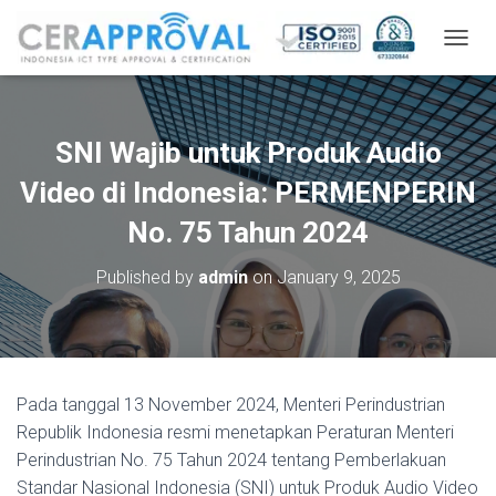
T
O
G
G
L
SNI Wajib untuk Produk Audio
E
N
Video di Indonesia: PERMENPERIN
A
V
No. 75 Tahun 2024
I
G
Published by
admin
on
January 9, 2025
A
T
I
O
N
Pada tanggal 13 November 2024, Menteri Perindustrian
Republik Indonesia resmi menetapkan Peraturan Menteri
Perindustrian No. 75 Tahun 2024 tentang Pemberlakuan
Standar Nasional Indonesia (SNI) untuk Produk Audio Video