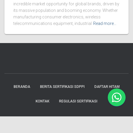
incredible market opportunity for global brands, driven by
its massive population and booming economy. Whether
manufacturing consumer electronics, wireless
telecommunications equipment, industrial
Read more…
BERANDA
BERITA SERTIFIKASI SDPPI
DAFTAR HITAM
KONTAK
REGULASI SERTIFIKASI