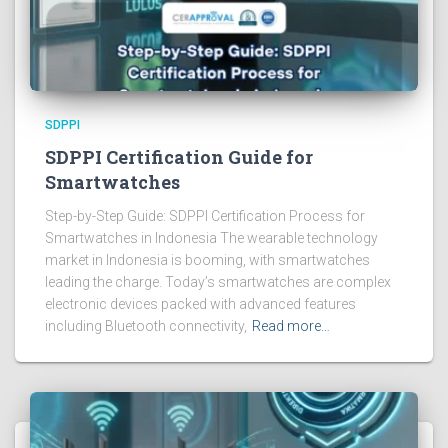
SDPPI
SDPPI Certification Guide for
Smartwatches
Step-by-Step Guide: SDPPI Certification Process for
Smartwatches in Indonesia The wearable technology
market in Indonesia is booming, with smartwatches
leading the charge. Today’s smartwatches are complex
electronic devices packed with advanced features
including Bluetooth connectivity,
Read more…