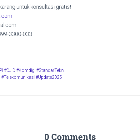
arang untuk konsultasi gratis!
l.com
al.com
899-3300-033
 #DJID #Komdigi #StandarTekn
at #Telekomunikasi #Update2025
0 Comments