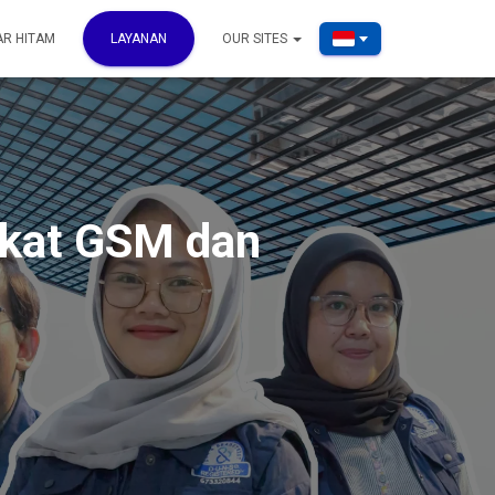
AR HITAM
LAYANAN
OUR SITES
gkat GSM dan