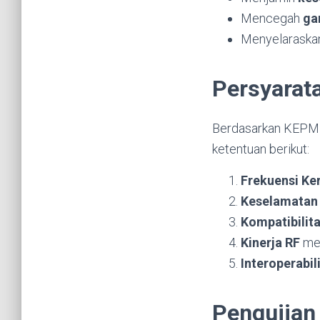
Mencegah
ga
Menyelaraskan
Persyarat
Berdasarkan KEPM
ketentuan berikut:
Frekuensi Ker
Keselamatan 
Kompatibilit
Kinerja RF
mel
Interoperabil
Pengujian 