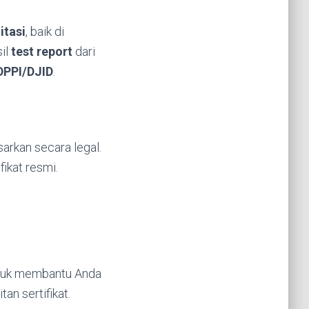
itasi
, baik di
sil
test report
dari
SDPPI/DJID
.
sarkan secara legal.
ikat resmi.
untuk membantu Anda
an sertifikat.