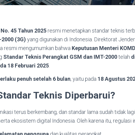
No. 45 Tahun 2025
resmi menetapkan standar teknis terb
-2000 (3G)
yang digunakan di Indonesia. Direktorat Jendera
cara resmi mengumumkan bahwa
Keputusan Menteri KOMD
ng
Standar Teknis Perangkat GSM dan IMT-2000
telah
d
da 18 Februari 2025
.
erlaku penuh setelah 6 bulan
, yaitu pada
18 Agustus 20
tandar Teknis Diperbarui?
ikasi terus berkembang, dan standar lama sudah tidak lag
erta ekosistem digital Indonesia. Oleh karena itu, regulasi in
elamatan pengguna
dan kualitas perangkat.