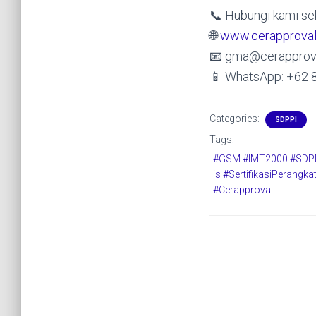
📞 Hubungi kami sek
🌐
www.cerapprova
📧 gma@cerapprov
📱 WhatsApp: +62 
Categories:
SDPPI
Tags:
#GSM #IMT2000 #SDPPI
is #SertifikasiPerangk
#Cerapproval