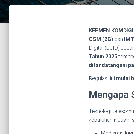
KEPMEN KOMDIGI 
GSM (2G)
dan
IMT
Digital (DJID) se
Tahun 2025
tenta
ditandatangani pa
Regulasi ini
mulai b
Mengapa S
Teknologi telekomun
kebutuhan industri s
Menjamin
kes