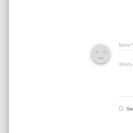
Name
What's 
Sav