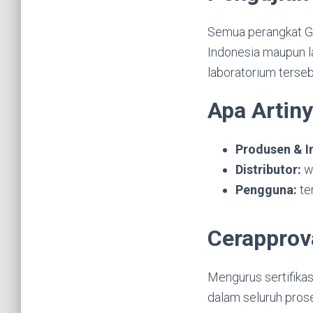
Semua perangkat GS
Indonesia maupun la
laboratorium terse
Apa Artiny
Produsen & I
Distributor:
wa
Pengguna:
te
Cerapprova
Mengurus sertifika
dalam seluruh prose