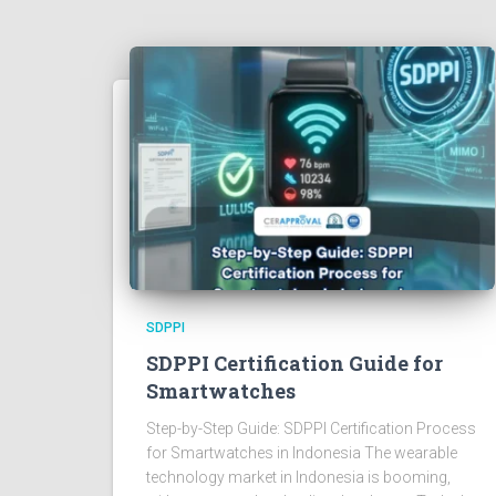
SDPPI
SDPPI Certification Guide for
Smartwatches
Step-by-Step Guide: SDPPI Certification Process
for Smartwatches in Indonesia The wearable
technology market in Indonesia is booming,