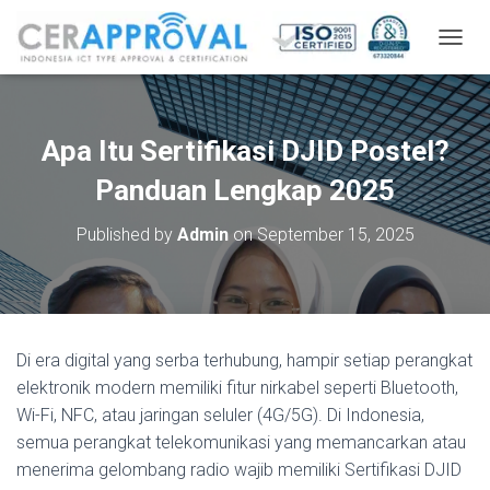
T
O
G
G
L
Apa Itu Sertifikasi DJID Postel?
E
N
Panduan Lengkap 2025
A
V
Published by
Admin
on
September 15, 2025
I
G
A
T
I
O
Di era digital yang serba terhubung, hampir setiap perangkat
N
elektronik modern memiliki fitur nirkabel seperti Bluetooth,
Wi-Fi, NFC, atau jaringan seluler (4G/5G). Di Indonesia,
semua perangkat telekomunikasi yang memancarkan atau
menerima gelombang radio wajib memiliki Sertifikasi DJID