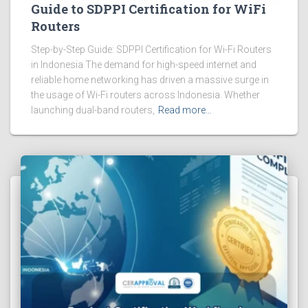
Guide to SDPPI Certification for WiFi
Routers
Step-by-Step Guide: SDPPI Certification for Wi-Fi Routers
in Indonesia The demand for high-speed internet and
reliable home networking has driven a massive surge in
the usage of Wi-Fi routers across Indonesia. Whether
launching dual-band routers,
Read more…