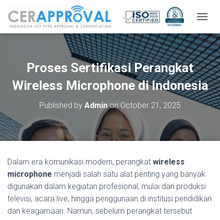
T
O
G
G
L
Proses Sertifikasi Perangkat
E
N
Wireless Microphone di Indonesia
A
V
Published by
Admin
on
October 21, 2025
I
G
A
T
I
O
Dalam era komunikasi modern, perangkat
wireless
N
microphone
menjadi salah satu alat penting yang banyak
digunakan dalam kegiatan profesional, mulai dari produksi
televisi, acara live, hingga penggunaan di institusi pendidikan
dan keagamaan. Namun, sebelum perangkat tersebut