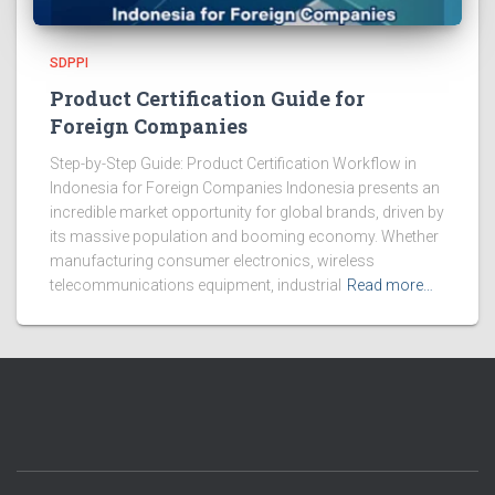
SDPPI
Product Certification Guide for
Foreign Companies
Step-by-Step Guide: Product Certification Workflow in
Indonesia for Foreign Companies Indonesia presents an
incredible market opportunity for global brands, driven by
its massive population and booming economy. Whether
manufacturing consumer electronics, wireless
telecommunications equipment, industrial
Read more…