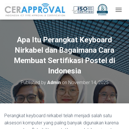
T
O
G
G
L
Apa Itu Perangkat Keyboard
E
N
Nirkabel dan Bagaimana Cara
A
V
Membuat Sertifikasi Postel di
I
Indonesia
G
A
T
Published by
Admin
on
November 14, 2025
I
O
N
Perangkat keyboard nirkabel telah menjadi salah satu
aksesori komputer yang paling banyak digunakan karena