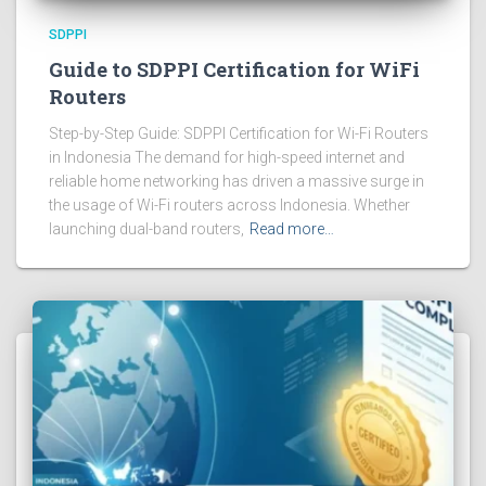
SDPPI
Guide to SDPPI Certification for WiFi
Routers
Step-by-Step Guide: SDPPI Certification for Wi-Fi Routers
in Indonesia The demand for high-speed internet and
reliable home networking has driven a massive surge in
the usage of Wi-Fi routers across Indonesia. Whether
launching dual-band routers,
Read more…