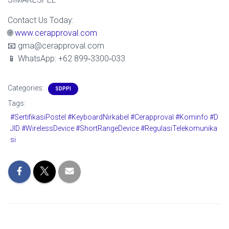
Contact Us Today:
🌐
www.cerapproval.com
📧 gma@cerapproval.com
📱 WhatsApp: +62 899‑3300‑033
Categories:
SDPPI
Tags:
#SertifikasiPostel #KeyboardNirkabel #Cerapproval #Kominfo #D
JID #WirelessDevice #ShortRangeDevice #RegulasiTelekomunika
si