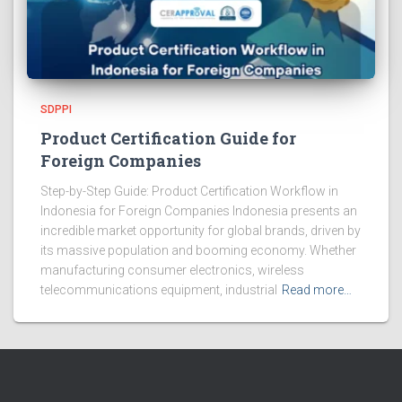
SDPPI
Product Certification Guide for
Foreign Companies
Step-by-Step Guide: Product Certification Workflow in
Indonesia for Foreign Companies Indonesia presents an
incredible market opportunity for global brands, driven by
its massive population and booming economy. Whether
manufacturing consumer electronics, wireless
telecommunications equipment, industrial
Read more…