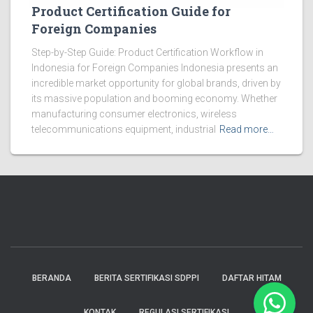
Product Certification Guide for
Foreign Companies
Step-by-Step Guide: Product Certification Workflow in
Indonesia for Foreign Companies Indonesia presents an
incredible market opportunity for global brands, driven by
its massive population and booming economy. Whether
manufacturing consumer electronics, wireless
telecommunications equipment, industrial
Read more…
BERANDA
BERITA SERTIFIKASI SDPPI
DAFTAR HITAM
KONTAK
REGULASI SERTIFIKASI