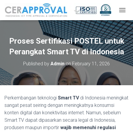
T
O
G
G
L
Proses Sertifikasi POSTEL untuk
E
N
Perangkat Smart TV di Indonesia
A
V
Published by
Admin
on
February 11, 2026
I
G
A
T
I
O
Perkembangan teknologi
Smart TV
di Indonesia meningkat
N
sangat pesat seiring dengan meningkatnya konsumsi
konten digital dan konektivitas internet. Namun, sebelum
Smart TV dapat dipasarkan secara legal di Indonesia,
produsen maupun importir
wajib memenuhi regulasi