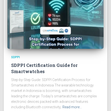
SDPPI
SDPPI Certification Guide for
Smartwatches
Step-by-Step Guide: SDPPI Certification Process for
Smartwatches in Indonesia The wearable technology
market in Indonesia is booming, with smartwatches
leading the charge. Today’s smartwatches are complex
electronic devices packed with advanced features
including Bluetooth connectivity,
Read more…