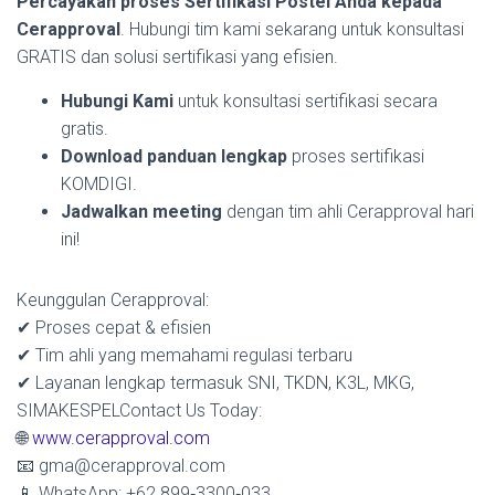
Percayakan proses Sertifikasi Postel Anda kepada
Cerapproval
. Hubungi tim kami sekarang untuk konsultasi
GRATIS dan solusi sertifikasi yang efisien.
Hubungi Kami
untuk konsultasi sertifikasi secara
gratis.
Download panduan lengkap
proses sertifikasi
KOMDIGI.
Jadwalkan meeting
dengan tim ahli Cerapproval hari
ini!
Keunggulan Cerapproval:
✔ Proses cepat & efisien
✔ Tim ahli yang memahami regulasi terbaru
✔ Layanan lengkap termasuk SNI, TKDN, K3L, MKG,
SIMAKESPELContact Us Today:
🌐
www.cerapproval.com
📧 gma@cerapproval.com
📱 WhatsApp: +62 899‑3300‑033