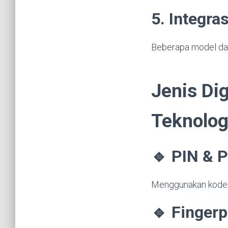
5. Integr
Beberapa model dap
Jenis Di
Teknolog
🔹 PIN & 
Menggunakan kode 
🔹 Fingerp