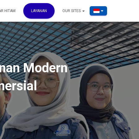
AR HITAM
LAYANAN
OUR SITES
anan Modern
mersial