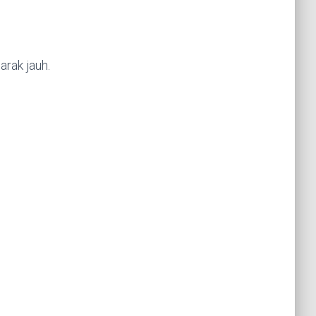
rak jauh.
n