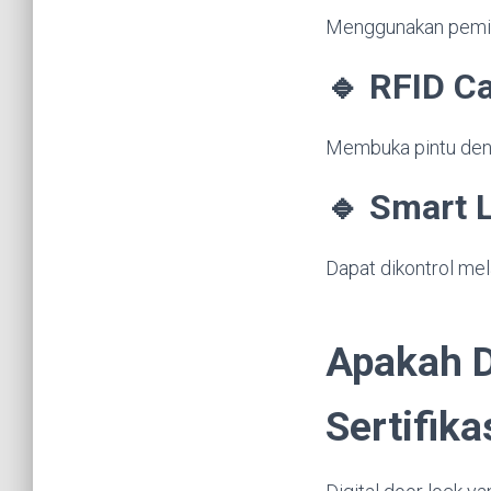
Menggunakan peminda
🔹 RFID C
Membuka pintu deng
🔹 Smart L
Dapat dikontrol mel
Apakah D
Sertifika