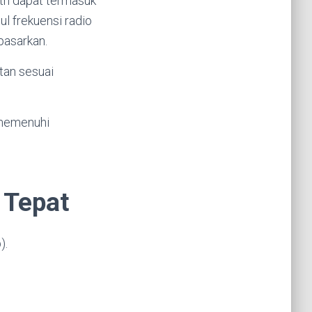
oth dapat termasuk
l frekuensi radio
pasarkan.
tan sesuai
 memenuhi
 Tepat
).