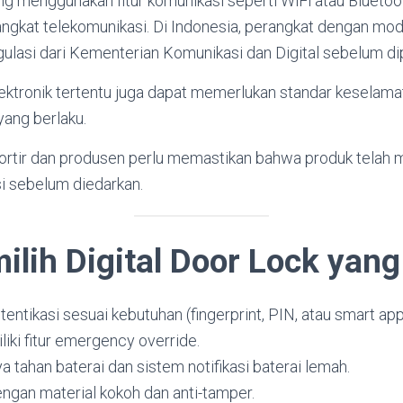
ang menggunakan fitur komunikasi seperti WiFi atau Blueto
ngkat telekomunikasi. Di Indonesia, perangkat dengan modu
ulasi dari Kementerian Komunikasi dan Digital sebelum di
elektronik tertentu juga dapat memerlukan standar keselama
yang berlaku.
mportir dan produsen perlu memastikan bahwa produk telah
si sebelum diedarkan.
ilih Digital Door Lock yang
utentikasi sesuai kebutuhan (fingerprint, PIN, atau smart app
iki fitur emergency override.
a tahan baterai dan sistem notifikasi baterai lemah.
engan material kokoh dan anti-tamper.