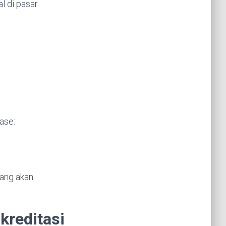
al di pasar
ase:
yang akan
kreditasi