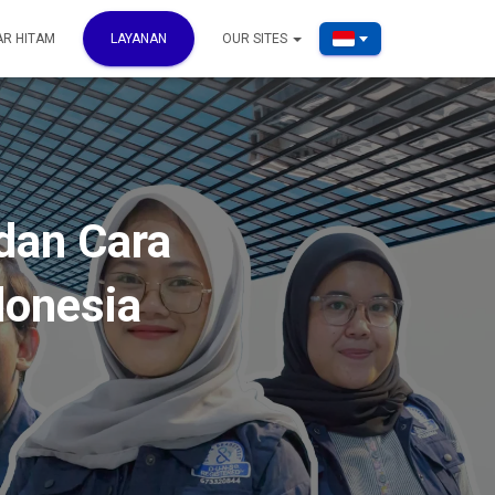
AR HITAM
LAYANAN
OUR SITES
dan Cara
donesia