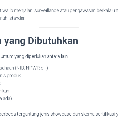
t wajib menjalani surveillance atau pengawasan berkala u
uhi standar.
 yang Dibutuhkan
mum yang diperlukan antara lain:
sahaan (NIB, NPWP, dll.)
knis produk
k
rikan
ka ada)
berbeda tergantung jenis showcase dan skema sertifikasi 