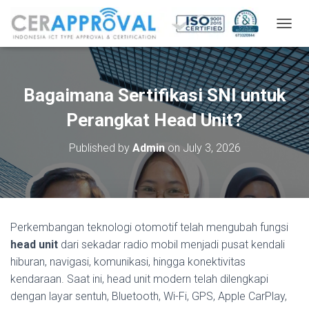
T
O
G
G
L
Bagaimana Sertifikasi SNI untuk
E
N
Perangkat Head Unit?
A
V
Published by
Admin
on
July 3, 2026
I
G
A
T
I
O
Perkembangan teknologi otomotif telah mengubah fungsi
N
head unit
dari sekadar radio mobil menjadi pusat kendali
hiburan, navigasi, komunikasi, hingga konektivitas
kendaraan. Saat ini, head unit modern telah dilengkapi
dengan layar sentuh, Bluetooth, Wi-Fi, GPS, Apple CarPlay,