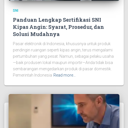
SNI
Panduan Lengkap Sertifikasi SNI
Kipas Angin: Syarat, Prosedur, dan
Solusi Mudahnya
Pasar elektronik di Indonesia, khususnya untuk produk
pendingin ruangan seperti kipas angin, terus mengalami
pertumbuhan yang pesat. Namun, sebagai pelaku usaha
—baik produsen lokal maupun importir—Anda tidak bisa
sembarangan mengedarkan produk di pasar domestik.
Pemerintah Indonesia
Read more…