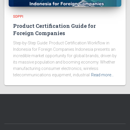
SDPPI
Product Certification Guide for
Foreign Companies
Step-by-Step Guide: Product Certification Workflow in
Indonesia for Foreign Companies Indonesia presents an
incredible market opportunity for global brands, driven by
its massive population and booming economy. Whether
manufacturing consumer electronics, wireless
telecommunications equipment, industrial
Read more…