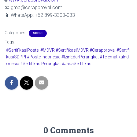
📧 gma@cerapproval.com
📱 WhatsApp: +62 899‑3300‑033
Categories:
SDPPI
Tags:
#SertifikasiPostel #MDVR #SertifikasiMDVR #Cerapproval #Sertifi
kasiSDPPI #PostelIndonesia #IzinEdarPerangkat #TelematikaInd
onesia #SertifikasiPerangkat #JasaSertifikasi
0 Comments