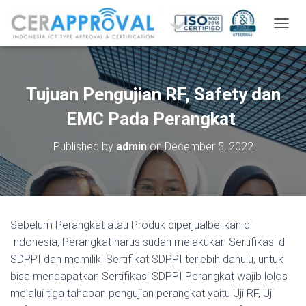
T
O
G
G
L
Tujuan Pengujian RF, Safety dan
E
N
EMC Pada Perangkat
A
V
Published by
admin
on
December 5, 2022
I
G
A
T
I
O
Sebelum Perangkat atau Produk diperjualbelikan di
N
Indonesia, Perangkat harus sudah melakukan Sertifikasi di
SDPPI dan memiliki Sertifikat SDPPI terlebih dahulu, untuk
bisa mendapatkan Sertifikasi SDPPI Perangkat wajib lolos
melalui tiga tahapan pengujian perangkat yaitu Uji RF, Uji