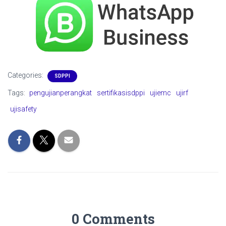
Categories:
SDPPI
Tags:
pengujianperangkat
sertifikasisdppi
ujiemc
ujirf
ujisafety
0 Comments