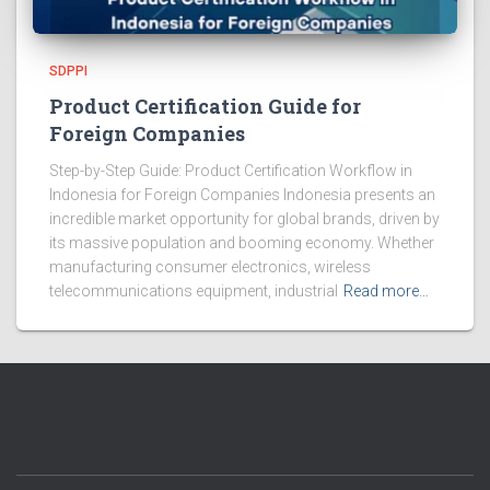
SDPPI
Product Certification Guide for
Foreign Companies
Step-by-Step Guide: Product Certification Workflow in
Indonesia for Foreign Companies Indonesia presents an
incredible market opportunity for global brands, driven by
its massive population and booming economy. Whether
manufacturing consumer electronics, wireless
telecommunications equipment, industrial
Read more…