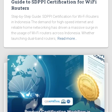
Guide to SDPPI Certification for WiFi
Routers
Step-by-Step Guide: SDPPI Certification for Wi-Fi Routers
in Indonesia The demand for high-speed internet and
reliable home networking has driven a massive surge in
the usage of Wi-Fi routers across Indonesia. Whether
launching dual-band routers,
Read more…