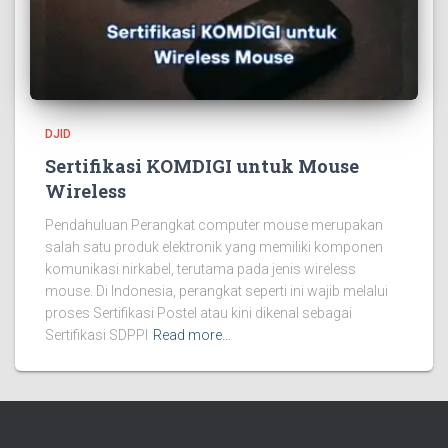
DJID
Sertifikasi KOMDIGI untuk Mouse
Wireless
Pendahuluan Perangkat computer mouse merupakan
salah satu produk elektronik yang memiliki komponen
komunikasi nirkabel, terutama pada jenis wireless
mouse. Di Indonesia, perangkat seperti ini wajib melalui
proses Sertifikasi Postel atau kini dikenal sebagai
Sertifikasi SDPPI
Read more…