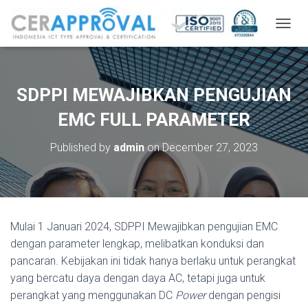
T
O
G
G
L
SDPPI MEWAJIBKAN PENGUJIAN
E
N
EMC FULL PARAMETER
A
V
Published by
admin
on
December 27, 2023
I
G
A
T
I
O
Mulai 1 Januari 2024, SDPPI Mewajibkan pengujian EMC
N
dengan parameter lengkap, melibatkan konduksi dan
pancaran. Kebijakan ini tidak hanya berlaku untuk perangkat
yang bercatu daya dengan daya AC, tetapi juga untuk
perangkat yang menggunakan DC
Power
dengan pengisi