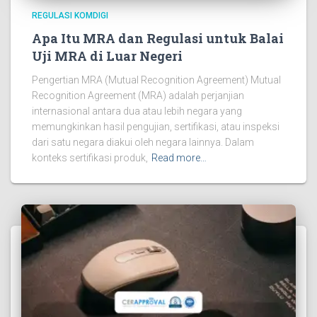
REGULASI KOMDIGI
Apa Itu MRA dan Regulasi untuk Balai
Uji MRA di Luar Negeri
Pengertian MRA (Mutual Recognition Agreement) Mutual
Recognition Agreement (MRA) adalah perjanjian
internasional antara dua atau lebih negara yang
memungkinkan hasil pengujian, sertifikasi, atau inspeksi
dari satu negara diakui oleh negara lainnya. Dalam
konteks sertifikasi produk,
Read more…