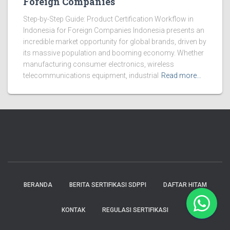
Foreign Companies
Step-by-Step Guide: Product Certification Workflow in
Indonesia for Foreign Companies Indonesia presents an
incredible market opportunity for global brands, driven by
its massive population and booming economy. Whether
manufacturing consumer electronics, wireless
telecommunications equipment, industrial
Read more…
BERANDA
BERITA SERTIFIKASI SDPPI
DAFTAR HITAM
KONTAK
REGULASI SERTIFIKASI