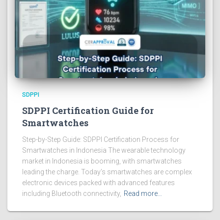
SDPPI
SDPPI Certification Guide for
Smartwatches
Step-by-Step Guide: SDPPI Certification Process for
Smartwatches in Indonesia The wearable technology
market in Indonesia is booming, with smartwatches
leading the charge. Today’s smartwatches are complex
electronic devices packed with advanced features
including Bluetooth connectivity,
Read more…