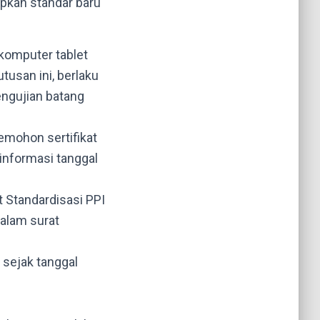
pkan standar baru
 komputer tablet
usan ini, berlaku
engujian batang
emohon sertifikat
 informasi tanggal
 Standardisasi PPI
dalam surat
 sejak tanggal