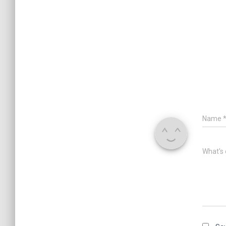
Name
What's 