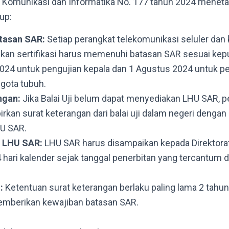
 Komunikasi dan Informatika No. 177 tahun 2024 meneta
up:
tasan SAR:
Setiap perangkat telekomunikasi seluler dan
an sertifikasi harus memenuhi batasan SAR sesuai keput
 2024 untuk pengujian kepala dan 1 Agustus 2024 untuk p
gota tubuh.
ngan:
Jika Balai Uji belum dapat menyediakan LHU SAR, p
rkan surat keterangan dari balai uji dalam negeri dengan
HU SAR.
 LHU SAR:
LHU SAR harus disampaikan kepada Direktorat
4 hari kalender sejak tanggal penerbitan yang tercantum 
u:
Ketentuan surat keterangan berlaku paling lama 2 tahun
emberikan kewajiban batasan SAR.