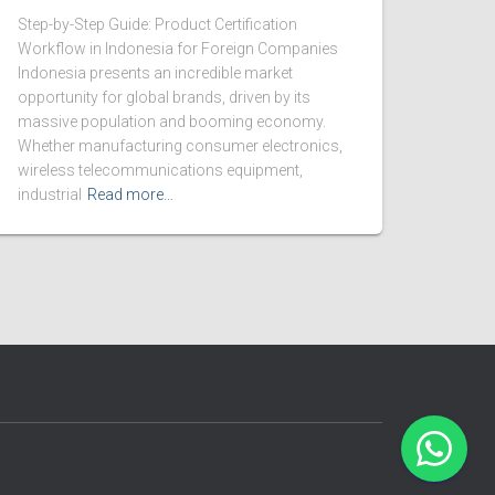
Step-by-Step Guide: Product Certification
Workflow in Indonesia for Foreign Companies
Indonesia presents an incredible market
opportunity for global brands, driven by its
massive population and booming economy.
Whether manufacturing consumer electronics,
wireless telecommunications equipment,
industrial
Read more…