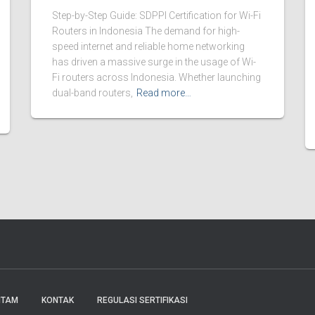
Step-by-Step Guide: SDPPI Certification for Wi-Fi
Routers in Indonesia The demand for high-
speed internet and reliable home networking
has driven a massive surge in the usage of Wi-
Fi routers across Indonesia. Whether launching
dual-band routers,
Read more…
ITAM
KONTAK
REGULASI SERTIFIKASI