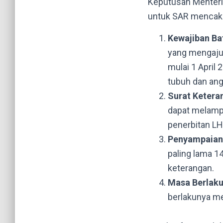
Keputusan Menteri
untuk SAR mencak
Kewajiban Ba
yang mengajuk
mulai 1 April
tubuh dan ang
Surat Ketera
dapat melampi
penerbitan L
Penyampaian
paling lama 1
keterangan.
Masa Berlak
berlakunya m