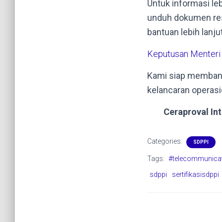
Untuk informasi leb
unduh dokumen resm
bantuan lebih lanjut
Keputusan Menteri
Kami siap membant
kelancaran operasi
Ceraproval In
Categories:
SDPPI
Tags:
#telecommunica
sdppi
sertifikasisdppi