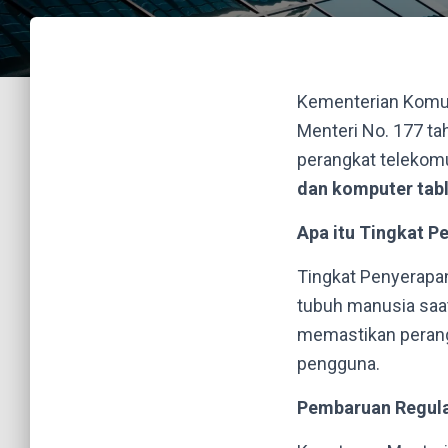
Kementerian Komun
Menteri No. 177 ta
perangkat telekom
dan komputer tab
Apa itu Tingkat P
Tingkat Penyerapan
tubuh manusia saat
memastikan perang
pengguna.
Pembaruan Regula