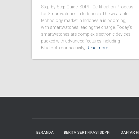
Step-by-Step Guide: SDPPI Certification Process
for Smartwatches in Indonesia The wearable
technology market in Indonesia is booming,
with smartwatches leading the charge. Today’s
smartwatches are complex electronic devices
packed with advanced features including
Bluetooth connectivity,
Read more…
BERANDA
BERITA SERTIFIKASI SDPPI
DAFTAR H