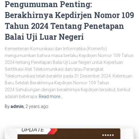
Pengumuman Penting:
Berakhirnya Kepdirjen Nomor 109
Tahun 2024 Tentang Penetapan
Balai Uji Luar Negeri
Kementerian Komunikasi dan Informatika (Kominfo)
mengumumkan bahwa masa berlaku Kepdirjen Nomor 109 Tahun
2024 tentang Penetapan Balai Uji Luar Negeri untuk Keperluan
Sertifikasi Alat Telekomunikasi dan/atau Perangkat
Telekomunikasi telah berakhir pada 31 Desember 2024. Ketentuan
Baru Setelah Berakhirnya Kepdirjen Nomor 109 Tahun
2024 Sehubungan dengan berakhirnya Kepdirjen tersebut, berikut
adalah beberapa
Read more…
By
admin
,
2 years
ago