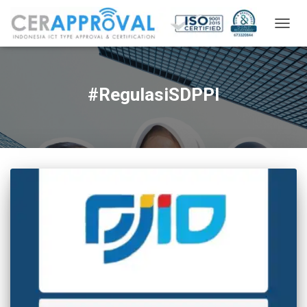
TOGG
NAVIG
#RegulasiSDPPI