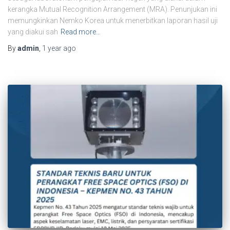
kerangka Mutual Recognition Arrangement (MRA). Penunjukan ini
memungkinkan Nemko Korea untuk menerbitkan laporan hasil uji
yang diakui sah
Read more…
By
admin
,
1 year
ago