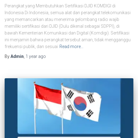
Perangkat yang Membutuhkan Sertifikasi DJID KOMDIGI di
Indonesia Di Indonesia, semua alat dan perangkat telekomunikasi
yang memancarkan atau menerima gelombang radio wajib
memiliki sertifikasi dari DJID (Dulu dikenal sebagai SDPPI), di
bawah Kementerian Komunikasi dan Digital (Komdigi). Sertifikasi
ini menjamin bahwa perangkat tersebut aman, tidak mengganggu
frekuensi publik, dan sesuai
Read more…
By
Admin
,
1 year
ago