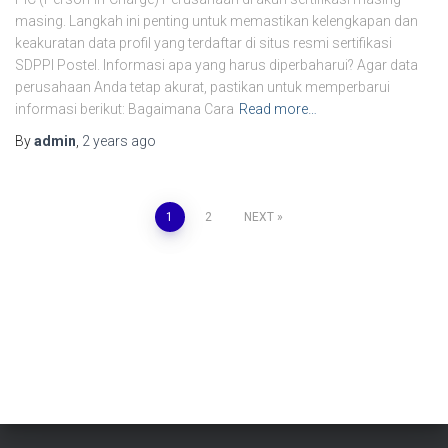
masing. Langkah ini penting untuk memastikan kelengkapan dan
keakuratan data profil yang terdaftar di situs resmi sertifikasi
SDPPI Postel. Informasi apa yang harus diperbaharui? Agar data
perusahaan Anda tetap akurat, pastikan untuk memperbarui
informasi berikut: Bagaimana Cara
Read more…
By
admin
,
2 years
ago
Posts
1
2
NEXT
pagination