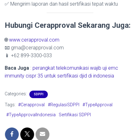
✅ Mengirim laporan dan hasil sertifikasi tepat waktu
Hubungi Cerapproval Sekarang Juga:
🌐
www.cerapproval.com
📧 gma@cerapproval.com
📱 +62 899-3300-033
Baca Juga
:
perangkat telekomunikasi wajib uji emc
immunity cispr 35 untuk sertifikasi djid di indonesia
Categories:
SDPPI
Tags:
#Cerapproval
#RegulasiSDPPI
#TypeApproval
#TypeApprovalIndonesia
Sertifikasi SDPPI