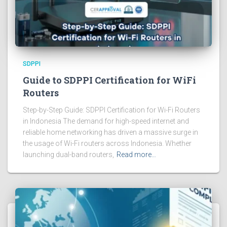
SDPPI
Guide to SDPPI Certification for WiFi
Routers
Step-by-Step Guide: SDPPI Certification for Wi-Fi Routers
in Indonesia The demand for high-speed internet and
reliable home networking has driven a massive surge in
the usage of Wi-Fi routers across Indonesia. Whether
launching dual-band routers,
Read more…