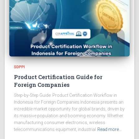
SDPPI
Product Certification Guide for
Foreign Companies
Step-by-Step Guide: Product Certification Workflow in
Indonesia for Foreign Companies Indonesia presents an
incredible market opportunity for global brands, driven by
its massive population and booming economy. Whether
manufacturing consumer electronics, wireless
telecommunications equipment, industrial
Read more…