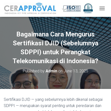
T
O
G
G
L
Bagaimana Cara Mengurus
E
N
Sertifikasi DJID (Sebelumnya
A
V
SDPPI) untuk Perangkat
I
Telekomunikasi di Indonesia?
G
A
T
Published by
Admin
on
June 13, 2025
I
O
N
Sertifikasi DJID — yang sebelumnya lebih dikenal sebagai
SDPPI — merupakan syarat penting untuk peredaran dan