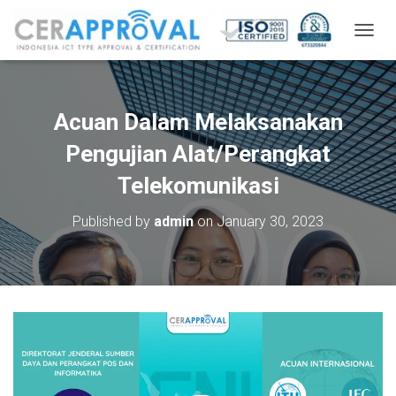
T
O
G
G
L
Acuan Dalam Melaksanakan
E
N
Pengujian Alat/Perangkat
A
V
Telekomunikasi
I
G
Published by
admin
on
January 30, 2023
A
T
I
O
N