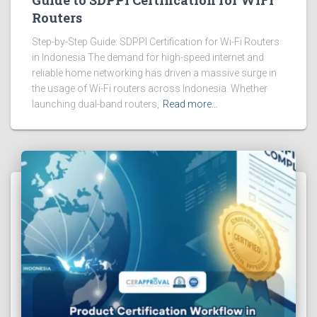
Guide to SDPPI Certification for WiFi
Routers
Step-by-Step Guide: SDPPI Certification for Wi-Fi Routers
in Indonesia The demand for high-speed internet and
reliable home networking has driven a massive surge in
the usage of Wi-Fi routers across Indonesia. Whether
launching dual-band routers,
Read more…