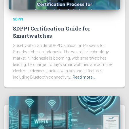
SDPPI
SDPPI Certification Guide for
Smartwatches
Step-by-Step Guide: SDPPI Certification Process for
Smartwatches in Indonesia The wearable technology
market in Indonesia is booming, with smartwatches
leading the charge. Today’s smartwatches are complex
electronic devices packed with advanced features
including Bluetooth connectivity,
Read more…