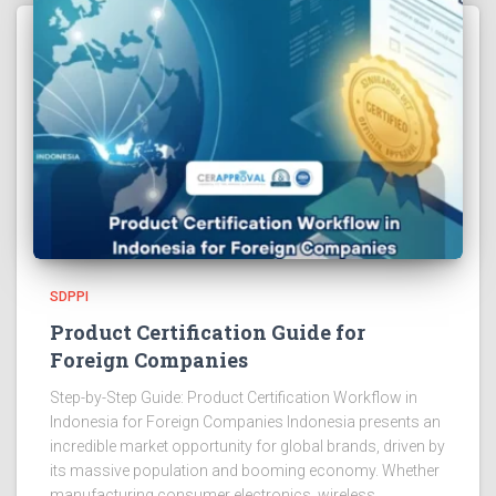
SDPPI
Product Certification Guide for
Foreign Companies
Step-by-Step Guide: Product Certification Workflow in
Indonesia for Foreign Companies Indonesia presents an
incredible market opportunity for global brands, driven by
its massive population and booming economy. Whether
manufacturing consumer electronics, wireless