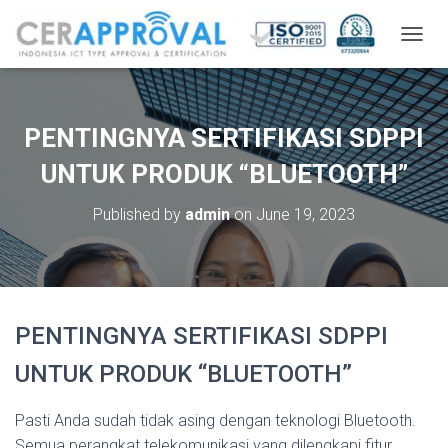
T
O
G
G
L
PENTINGNYA SERTIFIKASI SDPPI
E
N
UNTUK PRODUK “BLUETOOTH”
A
V
Published by
admin
on
June 19, 2023
I
G
A
T
I
O
PENTINGNYA SERTIFIKASI SDPPI
N
UNTUK PRODUK “BLUETOOTH”
Pasti Anda sudah tidak asing dengan teknologi Bluetooth.
Semua perangkat telekomunikasi yang dilengkapi fitur