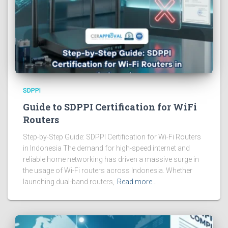
SDPPI
Guide to SDPPI Certification for WiFi
Routers
Step-by-Step Guide: SDPPI Certification for Wi-Fi Routers
in Indonesia The demand for high-speed internet and
reliable home networking has driven a massive surge in
the usage of Wi-Fi routers across Indonesia. Whether
launching dual-band routers,
Read more…