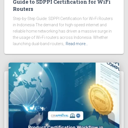
Guide to SDPPI Certification for WiFi
Routers
Step-by-Step Guide: SDPPI Certification for Wi-Fi Routers
in Indonesia The demand for high-speed internet and
reliable home networking has driven a massive surge in
the usage of Wi-Fi routers across Indonesia. Whether
launching dual-band routers,
Read more…