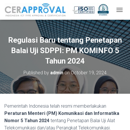
T
O
G
G
L
Regulasi Baru tentang Penetapan
E
N
Balai Uji SDPPI: PM KOMINFO 5
A
V
Tahun 2024
I
G
Published by
admin
on
October 19, 2024
A
T
I
O
N
Pemerintah Indonesia telah resmi memberlakukan
Peraturan Menteri (PM) Komunikasi dan Informatika
Nomor 5 Tahun 2024
tentang Penetapan Balai Uji Alat
Telekomunikasi dan/atau Perangkat Telekomunikasi.