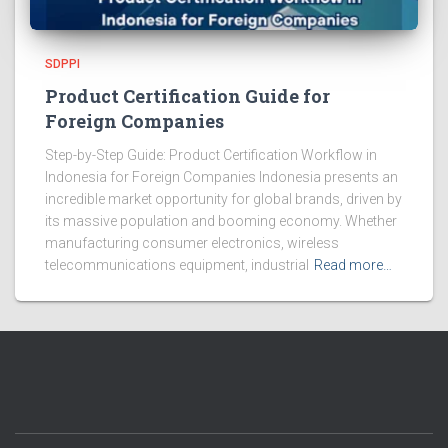
SDPPI
Product Certification Guide for
Foreign Companies
Step-by-Step Guide: Product Certification Workflow in
Indonesia for Foreign Companies Indonesia presents an
incredible market opportunity for global brands, driven by
its massive population and booming economy. Whether
manufacturing consumer electronics, wireless
telecommunications equipment, industrial
Read more…