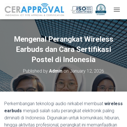
T
O
G
G
L
Mengenal Perangkat Wireless
E
N
Earbuds dan Cara Sertifikasi
A
V
Postel di Indonesia
I
G
Published by
Admin
on
January 12, 2026
A
T
I
O
N
Perkembangan teknologi audio nirkabel membuat
wireless
earbuds
menjadi salah satu perangkat elektronik paling
diminati di Indonesia. Digunakan untuk komunikasi, hiburan,
hingga aktivitas profesional, perangkat ini memanfaatkan