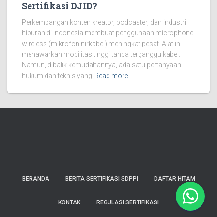
Sertifikasi DJID?
Perkembangan konten kreator, podcaster, dan industri
hiburan di Indonesia membuat penggunaan microphone
wireless (mikrofon nirkabel) meningkat pesat. Alat ini
menawarkan mobilitas tinggi tanpa terganggu kabel.
Namun, dibalik kemudahannya, ada satu pertanyaan
hukum dan teknis yang
Read more…
BERANDA
BERITA SERTIFIKASI SDPPI
DAFTAR HITAM
KONTAK
REGULASI SERTIFIKASI