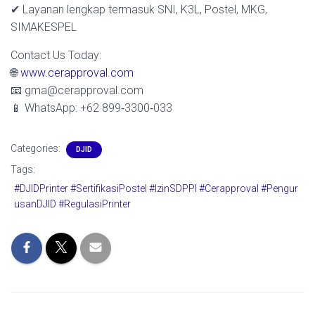
✔ Layanan lengkap termasuk SNI, K3L, Postel, MKG,
SIMAKESPEL
Contact Us Today:
🌐
www.cerapproval.com
📧 gma@cerapproval.com
📱 WhatsApp: +62 899‑3300‑033
Categories:
DJID
Tags:
#DJIDPrinter #SertifikasiPostel #IzinSDPPI #Cerapproval #Pengur
usanDJID #RegulasiPrinter