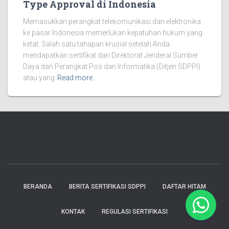
Type Approval di Indonesia
Memasukkan perangkat telekomunikasi dan elektronika
ke pasar Indonesia memerlukan kepatuhan hukum yang
ketat. Salah satu tahapan krusial setelah Anda
mendapatkan sertifikat dari Direktorat Jenderal Sumber
Daya dan Perangkat Pos dan Informatika (Ditjen SDPPI)
atau yang
Read more…
BERANDA
BERITA SERTIFIKASI SDPPI
DAFTAR HITAM
KONTAK
REGULASI SERTIFIKASI