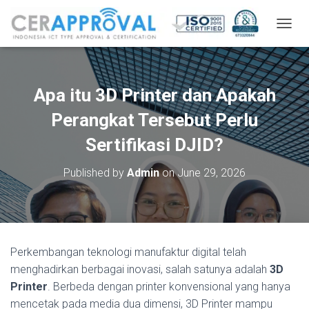
T
O
G
G
L
Apa itu 3D Printer dan Apakah
E
N
Perangkat Tersebut Perlu
A
V
Sertifikasi DJID?
I
G
Published by
Admin
on
June 29, 2026
A
T
I
O
N
Perkembangan teknologi manufaktur digital telah
menghadirkan berbagai inovasi, salah satunya adalah
3D
Printer
. Berbeda dengan printer konvensional yang hanya
mencetak pada media dua dimensi, 3D Printer mampu