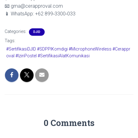
📧 gma@cerapproval.com
📱 WhatsApp: +62 899‑3300‑033
Categories:
DJID
Tags:
#SertifikasiDJID #SDPPIKomdigi #MicrophoneWireless #Cerappr
oval #IzinPostel #SertifikasiAlatKomunikasi
0 Comments