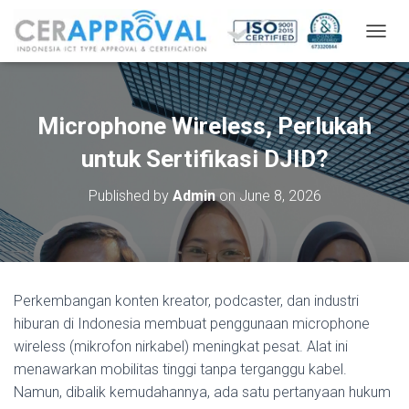
T
O
G
G
L
Microphone Wireless, Perlukah
E
N
untuk Sertifikasi DJID?
A
V
Published by
Admin
on
June 8, 2026
I
G
A
T
I
O
Perkembangan konten kreator, podcaster, dan industri
N
hiburan di Indonesia membuat penggunaan microphone
wireless (mikrofon nirkabel) meningkat pesat. Alat ini
menawarkan mobilitas tinggi tanpa terganggu kabel.
Namun, dibalik kemudahannya, ada satu pertanyaan hukum