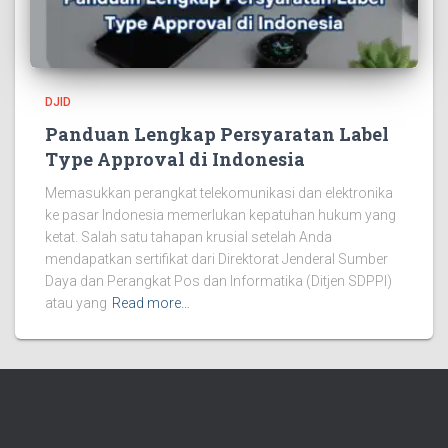
DJID
Panduan Lengkap Persyaratan Label
Type Approval di Indonesia
Memasukkan perangkat telekomunikasi dan elektronika
ke pasar Indonesia memerlukan kepatuhan hukum yang
ketat. Salah satu tahapan krusial setelah Anda
mendapatkan sertifikat dari Direktorat Jenderal Sumber
Daya dan Perangkat Pos dan Informatika (Ditjen SDPPI)
atau yang
Read more…