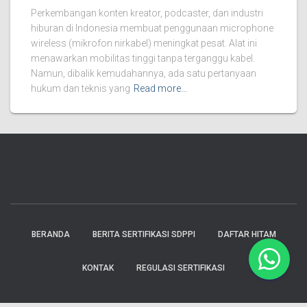
Perkembangan konten kreator, podcaster, dan industri
hiburan di Indonesia membuat penggunaan microphone
wireless (mikrofon nirkabel) meningkat pesat. Alat ini
menawarkan mobilitas tinggi tanpa terganggu kabel.
Namun, dibalik kemudahannya, ada satu pertanyaan
hukum dan teknis yang
Read more…
BERANDA
BERITA SERTIFIKASI SDPPI
DAFTAR HITAM
KONTAK
REGULASI SERTIFIKASI