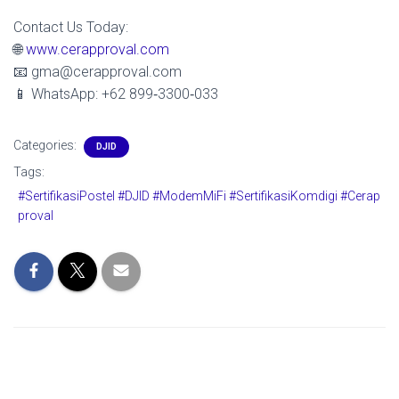
Contact Us Today:
🌐
www.cerapproval.com
📧 gma@cerapproval.com
📱 WhatsApp: +62 899‑3300‑033
Categories:
DJID
Tags:
#SertifikasiPostel #DJID #ModemMiFi #SertifikasiKomdigi #Cerap
proval