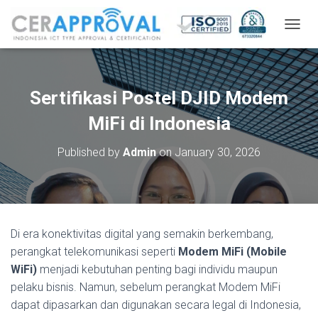
T
O
G
G
L
Sertifikasi Postel DJID Modem
E
N
MiFi di Indonesia
A
V
Published by
Admin
on
January 30, 2026
I
G
A
T
I
O
Di era konektivitas digital yang semakin berkembang,
N
perangkat telekomunikasi seperti
Modem MiFi (Mobile
WiFi)
menjadi kebutuhan penting bagi individu maupun
pelaku bisnis. Namun, sebelum perangkat Modem MiFi
dapat dipasarkan dan digunakan secara legal di Indonesia,