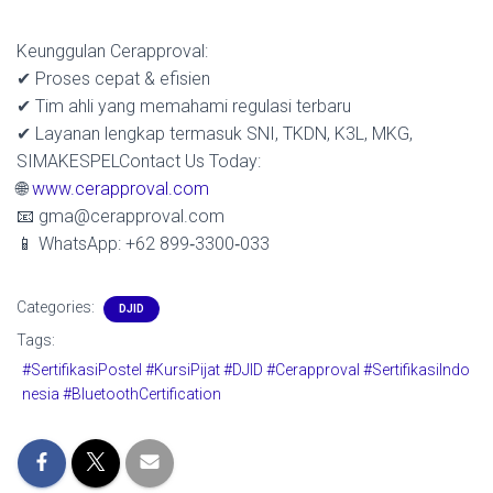
Keunggulan Cerapproval:
✔ Proses cepat & efisien
✔ Tim ahli yang memahami regulasi terbaru
✔ Layanan lengkap termasuk SNI, TKDN, K3L, MKG,
SIMAKESPELContact Us Today:
🌐
www.cerapproval.com
📧 gma@cerapproval.com
📱 WhatsApp: +62 899‑3300‑033
Categories:
DJID
Tags:
#SertifikasiPostel #KursiPijat #DJID #Cerapproval #SertifikasiIndo
nesia #BluetoothCertification