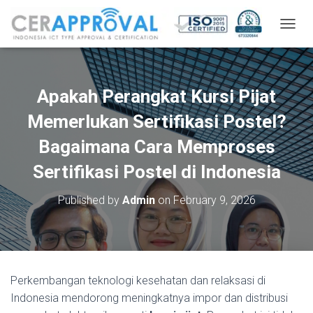
T
O
G
G
L
Apakah Perangkat Kursi Pijat
E
N
Memerlukan Sertifikasi Postel?
A
V
Bagaimana Cara Memproses
I
Sertifikasi Postel di Indonesia
G
A
T
Published by
Admin
on
February 9, 2026
I
O
N
Perkembangan teknologi kesehatan dan relaksasi di
Indonesia mendorong meningkatnya impor dan distribusi