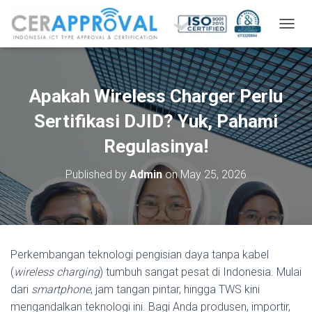
T
O
G
G
L
Apakah Wireless Charger Perlu
E
N
Sertifikasi DJID? Yuk, Pahami
A
V
Regulasinya!
I
G
Published by
Admin
on
May 25, 2026
A
T
I
O
N
Perkembangan teknologi pengisian daya tanpa kabel
(
wireless charging
) tumbuh sangat pesat di Indonesia. Mulai
dari
smartphone
, jam tangan pintar, hingga TWS kini
mengandalkan teknologi ini. Bagi Anda produsen, importir,