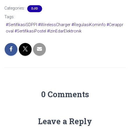
Categories:
DJID
Tags:
#SertifikasiSDPPI #WirelessCharger #RegulasiKominfo #Cerappr
oval #SertifikasiPostel #IzinEdarElektronik
0 Comments
Leave a Reply