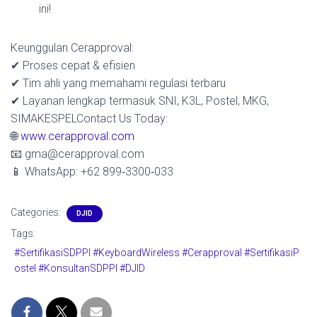
ini!
Keunggulan Cerapproval:
✔ Proses cepat & efisien
✔ Tim ahli yang memahami regulasi terbaru
✔ Layanan lengkap termasuk SNI, K3L, Postel, MKG,
SIMAKESPELContact Us Today:
🌐
www.cerapproval.com
📧 gma@cerapproval.com
📱 WhatsApp: +62 899‑3300‑033
Categories:
DJID
Tags:
#SertifikasiSDPPI #KeyboardWireless #Cerapproval #SertifikasiP
ostel #KonsultanSDPPI #DJID