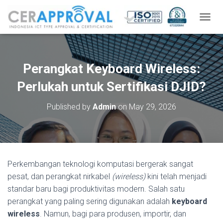
T
O
G
G
L
Perangkat Keyboard Wireless:
E
N
Perlukah untuk Sertifikasi DJID?
A
V
Published by
Admin
on
May 29, 2026
I
G
A
T
I
O
Perkembangan teknologi komputasi bergerak sangat
N
pesat, dan perangkat nirkabel
(wireless)
kini telah menjadi
standar baru bagi produktivitas modern. Salah satu
perangkat yang paling sering digunakan adalah
keyboard
wireless
. Namun, bagi para produsen, importir, dan