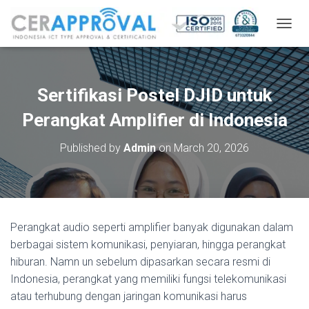
T
O
G
G
L
Sertifikasi Postel DJID untuk
E
N
Perangkat Amplifier di Indonesia
A
V
Published by
Admin
on
March 20, 2026
I
G
A
T
I
O
Perangkat audio seperti amplifier banyak digunakan dalam
N
berbagai sistem komunikasi, penyiaran, hingga perangkat
hiburan. Namn un sebelum dipasarkan secara resmi di
Indonesia, perangkat yang memiliki fungsi telekomunikasi
atau terhubung dengan jaringan komunikasi harus